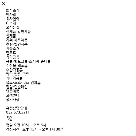
회사소개
인사말
회사연혁
CI소개
오시는길
신제품·할인제품
신제품
기획·세트제품
추천·할인제품
제품소개
만두류
육가공류
육류·핫도그류·소시지·순대류
수산물·해초류
수산가공류
케익·빵류·떡류
기타가공류
음료·소스·치즈·견과류
절임·단순매입
단종제품
고객센터
공지사항
유선상담 안내
032.673.2211
평일 오전 10시 ~ 오후 6시
점심시간 : 오후 12시 ~ 오후 1시 30분