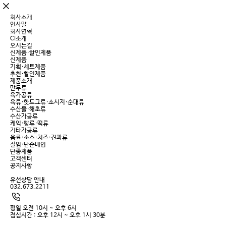
회사소개
인사말
회사연혁
CI소개
오시는길
신제품·할인제품
신제품
기획·세트제품
추천·할인제품
제품소개
만두류
육가공류
육류·핫도그류·소시지·순대류
수산물·해초류
수산가공류
케익·빵류·떡류
기타가공류
음료·소스·치즈·견과류
절임·단순매입
단종제품
고객센터
공지사항
유선상담 안내
032.673.2211
평일 오전 10시 ~ 오후 6시
점심시간 : 오후 12시 ~ 오후 1시 30분