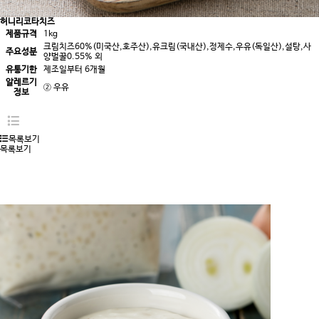
허니리코타치즈
제품규격
1kg
크림치즈60%(미국산,호주산),유크림(국내산),정제수,우유(독일산),설탕,사
주요성분
양벌꿀0.55% 외
유통기한
제조일부터 6개월
알레르기
② 우유
정보
목록보기
목록보기