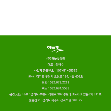
(주)하늘빛식품
대표 : 김해수
사업자 등록번호 : 107-81-68315
본사 : 경기도 부천시 오정로 194, 4층 401호
전화 : 032.673.2211
팩스 : 032.674.5533
공장_성심F&B : 경기도 부천시 석천로 397 부천테크노파크 쌍용3차 811호
물류창고 : 경기도 파주시 상지석길 318-27