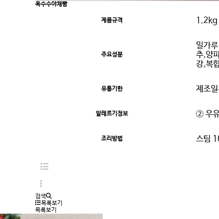
옥수수야채빵
1.2kg
제품규격
밀가루
추,양
주요성분
강,복
제조일
유통기한
② 우유
알레르기정보
스팀 1
조리방법
검색
목록보기
목록보기