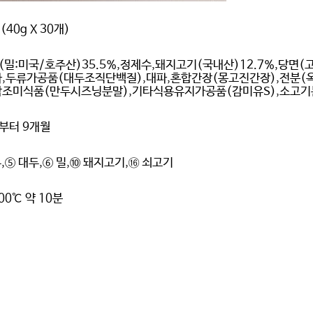
 (40g X 30개)
(밀:미국/호주산)35.5%,정제수,돼지고기(국내산)12.7%,당면(
파,두류가공품(대두조직단백질),대파,혼합간장(몽고진간장),전분(
합조미식품(만두시즈닝분말),기타식용유지가공품(감미유S),소고기
부터 9개월
,⑤ 대두,⑥ 밀,⑩ 돼지고기,⑯ 쇠고기
00℃ 약 10분