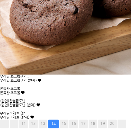
우리밀 초코칩쿠키..
우리밀 초코칩쿠키 (완제)
쫀득한 초코볼
쫀득한 초코볼
(한입)찹쌀팥도넛..
(한입)찹쌀팥도넛 (반제)
우리밀바게트 (반..
우리밀바게트 (반제)
11
12
13
15
16
17
18
19
20
14