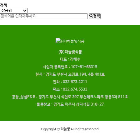
검색
검색
(주)하늘빛식품
대표 : 김해수
사업자 등록번호 : 107-81-68315
본사 : 경기도 부천시 오정로 194, 4층 401호
전화 : 032.673.2211
팩스 : 032.674.5533
공장_성심F&B : 경기도 부천시 석천로 397 부천테크노파크 쌍용3차 811호
물류창고 : 경기도 파주시 상지석길 318-27
Copyright ©
하늘빛
All rights reserved.