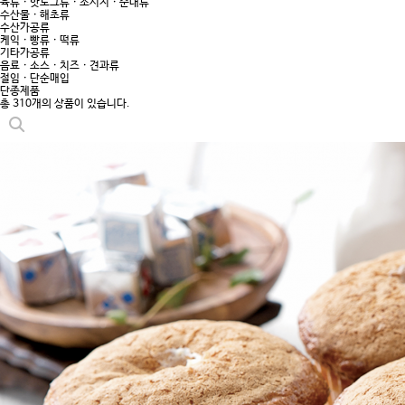
육류 · 핫도그류 · 소시지 · 순대류
수산물 · 해초류
수산가공류
케익 · 빵류 · 떡류
기타가공류
음료 · 소스 · 치즈 · 견과류
절임 · 단순매입
단종제품
총 310개의 상품이 있습니다.