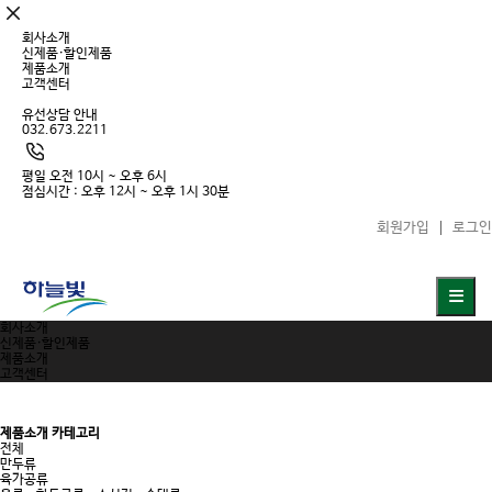
회사소개
신제품·할인제품
제품소개
고객센터
유선상담 안내
032.673.2211
평일 오전 10시 ~ 오후 6시
점심시간 : 오후 12시 ~ 오후 1시 30분
회원가입
로그인
회사소개
신제품·할인제품
제품소개
고객센터
제품소개 카테고리
전체
만두류
육가공류